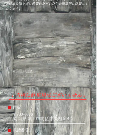
側緑道公園を南に散策いただいた先の繁華街に位置して
おります。
当店に駐車場はございません​
●
●
​■
住所
〒700-0836
岡山県岡山市北区中央町6-8
​■
電話番号