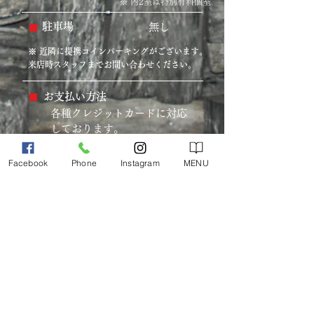
※ 内2室は特別有料個室
駐車場
無し
​■
※ 近隣に提携コインパーキングがございます。
来店時スタッフまでお問い合わせください。
お支払い方法
​■
各種クレジットカードに対応
しております。
Facebook
Phone
Instagram
MENU