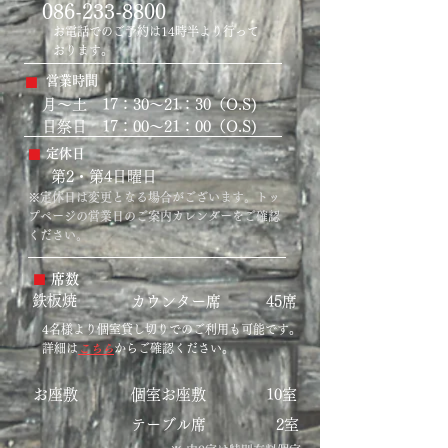
086-233-8800
お電話でのご予約は14時半より行って
おります。
営業時間
​■
月～土 17：30～21：30（O.S)
​日祭日 17：00～21：00（O.S)
​■
定休日
第2・第4日曜日
※定休日は変更となる場合がございます。トッ
プページの営業日のご案内カレンダーをご確認
ください。
​■
席数
​鉄板焼
カウンター席 45席
4名様より個室貸し切りでのご利用も可能です。
詳細は
こちら
からご確認ください。
お座敷
個室お座敷 10室
テーブル席 2室