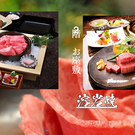
２階 お座敷
​溶岩焼