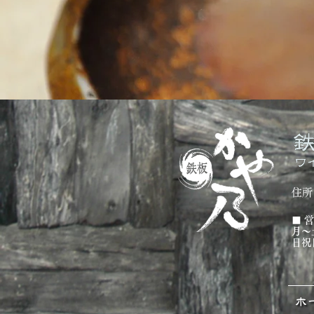
住所
■ 
月～土
日祝日
ホ