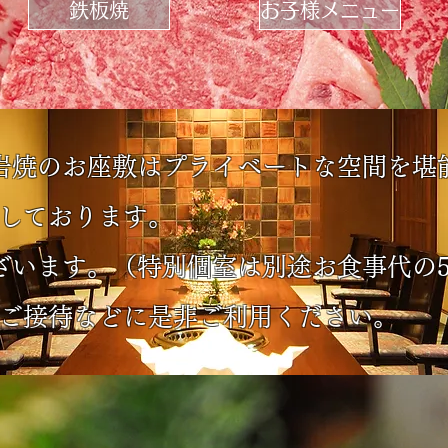
鉄板焼
お子様メニュー
岩焼のお座敷はプライベートな空間を堪
しております。
ざいます。（特別個室は別途お食事代の
なご接待などに是非ご利用ください。