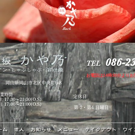
Back
086-2
TEL
お電話は14時30分より
岡山県岡山市北区中央町6-8
営業時間
定休日
 17:30～21:30(O.S)
 17:00～21:00(O.S)
第 2・第4 日曜日
ーム
求人
お知らせ
メニュー
テイクアウト
ワイ