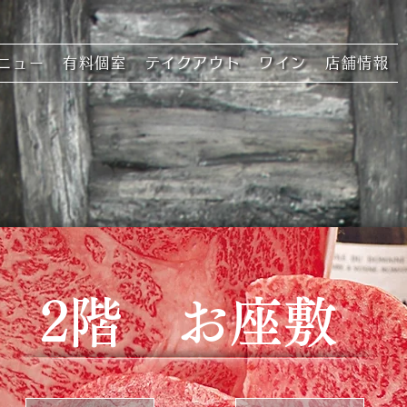
ニュー
有料個室
テイクアウト
ワイン
店舗情報
2階 お座敷