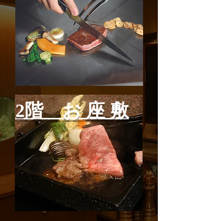
​2階 お 座 敷