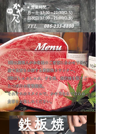
■ 営業時間
月～土 17:30～21:30(O.S)
日祝日 17:00～21:00(O.S)
TEL
086-233-8800
Menu
1階は調理人がお客様のご要望に合わせて目の
前で食材をお焼する鉄板焼カウンター。
​2階はしゃぶしゃぶ、すき焼、溶岩焼を掘りご
たつ式のお座敷個室。
それぞれのスタイルで、かや乃ならではのお
食事をお楽しみください。
鉄 板 焼