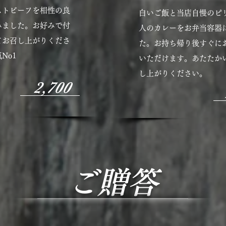
ストビーフを相性の良
白いご飯と当店自慢のピ
みました。お好みで付
人のカレーをお弁当容器
てお召し上がりくださ
た。お持ち帰り後すぐに
No1
いただけます。あたたか
し上がりください。
2,700
ご贈答