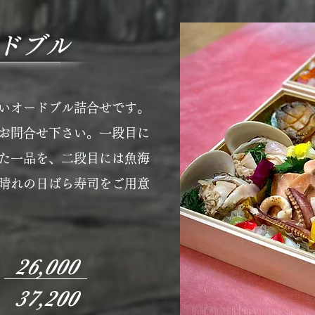
ードブル
いオードブル詰合せです。
お問合せ下さい。一段目に
た一品を、二段目には魚海
晴れの日ばら寿司をご用意
26,000
37,20
0