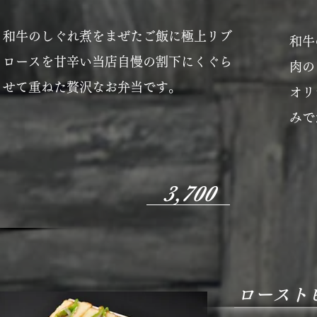
和牛のしぐれ煮をまぜたご飯に極上リブ
和牛
ロースを甘辛い当店自慢の割下にくぐら
肉の
せて重ねた贅沢なお弁当です。
オリ
みで
3,700
ロースト