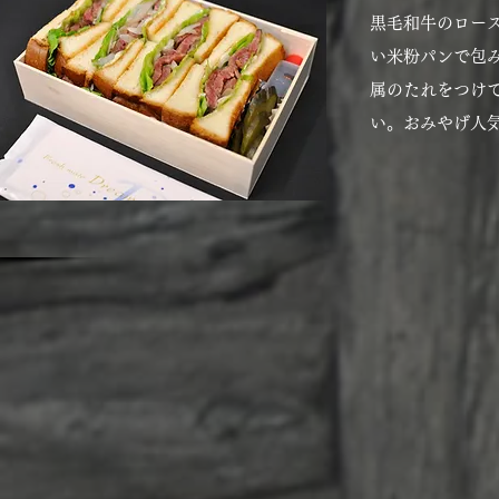
黒毛和牛のロー
い米粉パンで包
属のたれをつけ
い。おみやげ人気