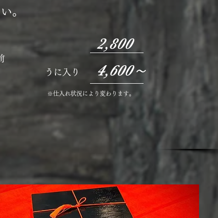
さい。
2,800
前
4,600～​
うに入り
​※仕入れ状況により変わります。