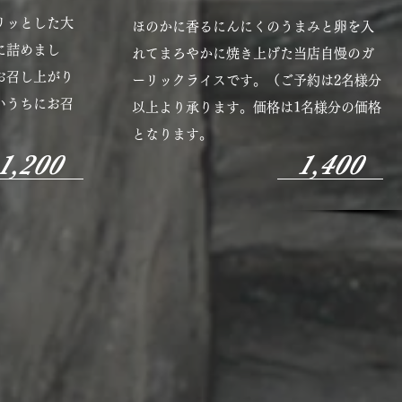
リッとした大
ほのかに香るにんにくのうまみと卵を入
に詰めまし
れてまろやかに焼き上げた当店自慢のガ
お召し上がり
ーリックライスです。（ご予約は2名様分
いうちにお召
以上より承ります。価格は1名様分の価格
となります。​​
1,200
1,400